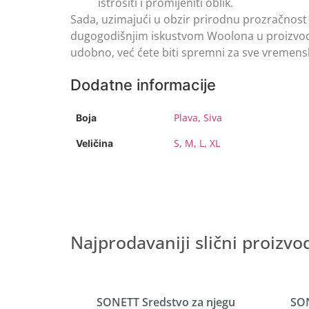
istrošiti i promijeniti oblik.
Sada, uzimajući u obzir prirodnu prozračnost 
dugogodišnjim iskustvom Woolona u proizvodn
udobno, već ćete biti spremni za sve vremens
Dodatne informacije
Plava
,
Siva
Boja
S
,
M
,
L
,
XL
Veličina
Najprodavaniji slični proizvo
SONETT Sredstvo za njegu
SON