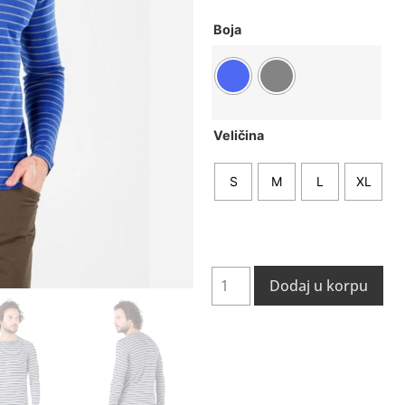
Boja
Veličina
S
M
L
XL
Dodaj u korpu