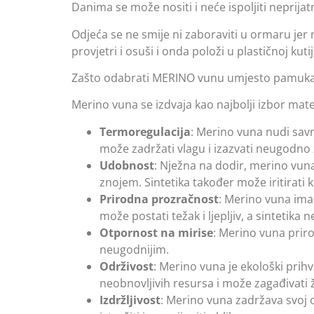
Danima se može nositi i neće ispoljiti neprijat
Odjeća se ne smije ni zaboraviti u ormaru jer 
provjetri i osuši i onda položi u plastičnoj kutij
Zašto odabrati MERINO vunu umjesto pamuka il
Merino vuna se izdvaja kao najbolji izbor mat
Termoregulacija
: Merino vuna nudi savr
može zadržati vlagu i izazvati neugodno z
Udobnost
: Nježna na dodir, merino vuna
znojem. Sintetika također može iritirati 
Prirodna prozračnost
: Merino vuna ima
može postati težak i ljepljiv, a sintetika
Otpornost na mirise
: Merino vuna priro
neugodnijim.
Održivost
: Merino vuna je ekološki prihva
neobnovljivih resursa i može zagađivati 
Izdržljivost
: Merino vuna zadržava svoj o