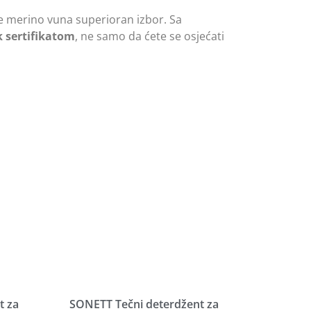
je merino vuna superioran izbor. Sa
 sertifikatom
, ne samo da ćete se osjećati
t za
SONETT Tečni deterdžent za