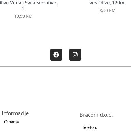
live Vuna i Svila Sensitive ,
veš Olive, 120ml
1l
3,90
KM
19,90
KM
Informacije
Bracom d.o.o.
O nama
Telefon: