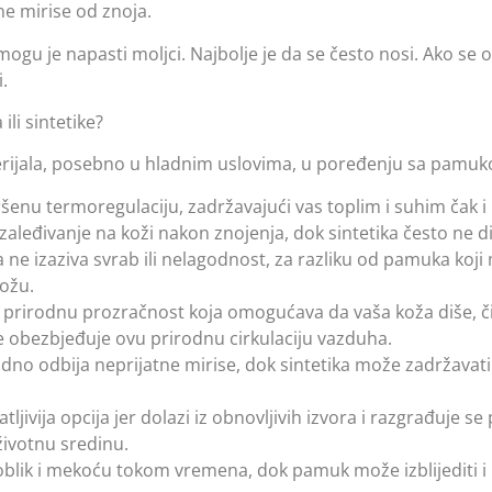
ne mirise od znoja.
mogu je napasti moljci. Najbolje je da se često nosi. Ako se 
i.
i sintetike?
erijala, posebno u hladnim uslovima, u poređenju sa pamuko
šenu termoregulaciju, zadržavajući vas toplim i suhim čak i
aleđivanje na koži nakon znojenja, dok sintetika često ne di
 ne izaziva svrab ili nelagodnost, za razliku od pamuka koji 
kožu.
 prirodnu prozračnost koja omogućava da vaša koža diše, č
 ne obezbjeđuje ovu prirodnu cirkulaciju vazduha.
dno odbija neprijatne mirise, dok sintetika može zadržavati i
tljivija opcija jer dolazi iz obnovljivih izvora i razgrađuje 
životnu sredinu.
blik i mekoću tokom vremena, dok pamuk može izblijediti i iz