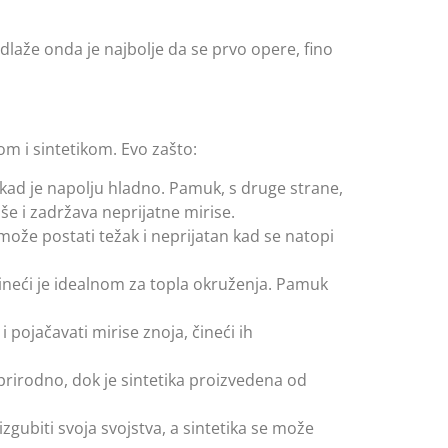
odlaže onda je najbolje da se prvo opere, fino
m i sintetikom. Evo zašto:
 kad je napolju hladno. Pamuk, s druge strane,
še i zadržava neprijatne mirise.
može postati težak i neprijatan kad se natopi
ineći je idealnom za topla okruženja. Pamuk
 pojačavati mirise znoja, čineći ih
se prirodno, dok je sintetika proizvedena od
gubiti svoja svojstva, a sintetika se može