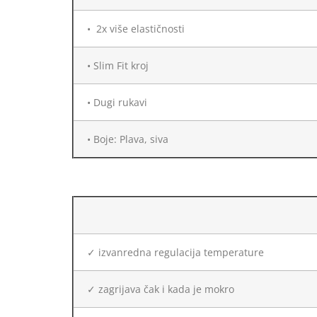
• 2x više elastičnosti
• Slim Fit kroj
• Dugi rukavi
• Boje: Plava, siva
✓ izvanredna regulacija temperature
✓ zagrijava čak i kada je mokro