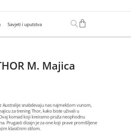
a
Savjeti i uputstva
HOR M. Majica
 iz Australije snabdevaju nas najmekšom vunom,
majicu za trening Thor, kako biste uživali u
 Ovaj komad koji kreiramo pruža neophodnu
. Prugasti dizajn je za one koji prave promišljene
vojim klasičnim stilom.