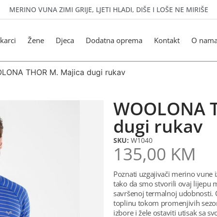
MERINO VUNA ZIMI GRIJE, LJETI HLADI, DIŠE I LOŠE NE MIRIŠE
karci
Žene
Djeca
Dodatna oprema
Kontakt
O nam
LONA THOR M. Majica dugi rukav
WOOLONA T
dugi rukav
SKU:
W1040
135,00
KM
Poznati uzgajivači merino vune
tako da smo stvorili ovaj lijepu 
savršenoj termalnoj udobnosti.
toplinu tokom promenjivih sezona
izbore i žele ostaviti utisak sa s