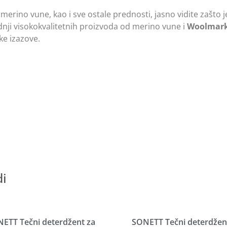
merino vune, kao i sve ostale prednosti, jasno vidite zašto 
ji visokokvalitetnih proizvoda od merino vune i
Woolmark
ke izazove.
di
ETT Tečni deterdžent za
SONETT Tečni deterdžen