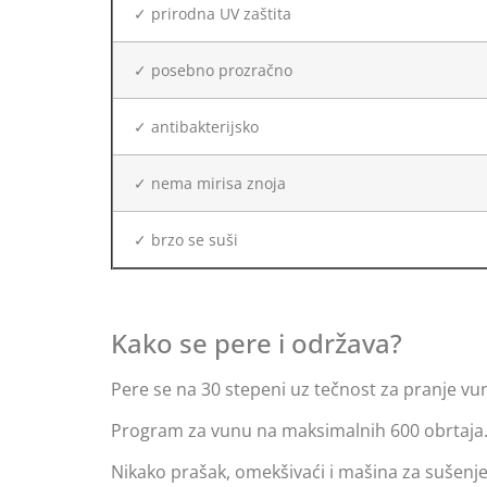
✓ prirodna UV zaštita
✓ posebno prozračno
✓ antibakterijsko
✓ nema mirisa znoja
✓ brzo se suši
Kako se pere i održava?
Pere se na 30 stepeni uz tečnost za pranje vu
Program za vunu na maksimalnih 600 obrtaja
Nikako prašak, omekšivaći i mašina za sušenje.