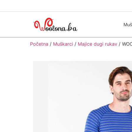
Muš
Početna
/
Muškarci
/
Majice dugi rukav
/ WOO