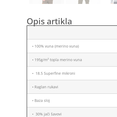
Opis artikla
• 100% vuna (merino vuna)
• 195g/m² topla merino vuna
• 18.5 Superfine mikroni
• Raglan rukavi
• Baza sloj
• 30% jači šavovi