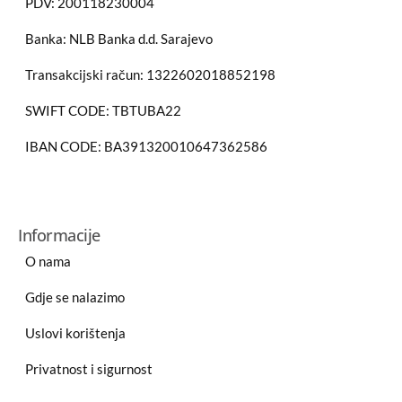
PDV: 200118230004
Banka: NLB Banka d.d. Sarajevo
Transakcijski račun: 1322602018852198
SWIFT CODE: TBTUBA22
IBAN CODE: BA391320010647362586
Informacije
O nama
Gdje se nalazimo
Uslovi korištenja
Privatnost i sigurnost