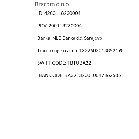
Bracom d.o.o.
ID: 4200118230004
PDV: 200118230004
Banka: NLB Banka d.d. Sarajevo
Transakcijski račun: 1322602018852198
SWIFT CODE: TBTUBA22
IBAN CODE: BA391320010647362586