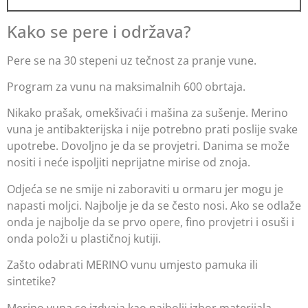
Kako se pere i održava?
Pere se na 30 stepeni uz tečnost za pranje vune.
Program za vunu na maksimalnih 600 obrtaja.
Nikako prašak, omekšivaći i mašina za sušenje. Merino
vuna je antibakterijska i nije potrebno prati poslije svake
upotrebe. Dovoljno je da se provjetri. Danima se može
nositi i neće ispoljiti neprijatne mirise od znoja.
Odjeća se ne smije ni zaboraviti u ormaru jer mogu je
napasti moljci. Najbolje je da se često nosi. Ako se odlaže
onda je najbolje da se prvo opere, fino provjetri i osuši i
onda položi u plastičnoj kutiji.
Zašto odabrati MERINO vunu umjesto pamuka ili
sintetike?
Merino vuna se izdvaja kao najbolji izbor materijala,