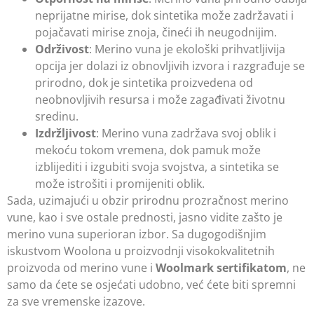
neprijatne mirise, dok sintetika može zadržavati i
pojačavati mirise znoja, čineći ih neugodnijim.
Održivost
: Merino vuna je ekološki prihvatljivija
opcija jer dolazi iz obnovljivih izvora i razgrađuje se
prirodno, dok je sintetika proizvedena od
neobnovljivih resursa i može zagađivati životnu
sredinu.
Izdržljivost
: Merino vuna zadržava svoj oblik i
mekoću tokom vremena, dok pamuk može
izblijediti i izgubiti svoja svojstva, a sintetika se
može istrošiti i promijeniti oblik.
Sada, uzimajući u obzir prirodnu prozračnost merino
vune, kao i sve ostale prednosti, jasno vidite zašto je
merino vuna superioran izbor. Sa dugogodišnjim
iskustvom Woolona u proizvodnji visokokvalitetnih
proizvoda od merino vune i
Woolmark sertifikatom
, ne
samo da ćete se osjećati udobno, već ćete biti spremni
za sve vremenske izazove.