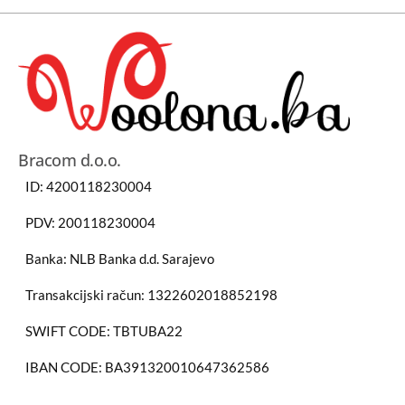
Bracom d.o.o.
ID: 4200118230004
PDV: 200118230004
Banka: NLB Banka d.d. Sarajevo
Transakcijski račun: 1322602018852198
SWIFT CODE: TBTUBA22
IBAN CODE: BA391320010647362586