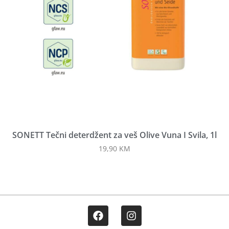
SONETT Tečni deterdžent za veš Olive Vuna I Svila, 1l
19,90
KM