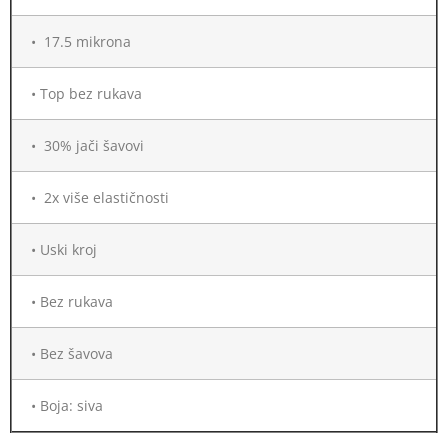
• 17.5 mikrona
• Top bez rukava
• 30% jači šavovi
• 2x više elastičnosti
• Uski kroj
• Bez rukava
• Bez šavova
• Boja: siva