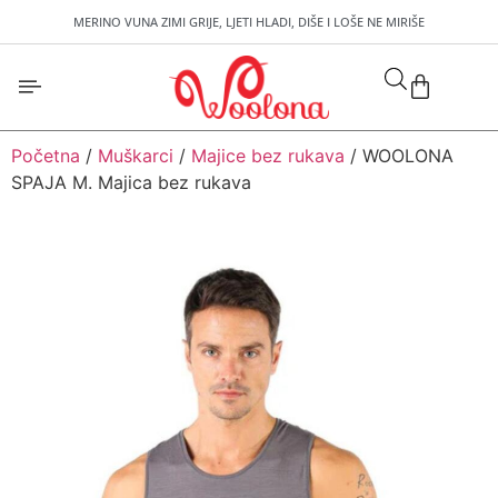
MERINO VUNA ZIMI GRIJE, LJETI HLADI, DIŠE I LOŠE NE MIRIŠE
Početna
/
Muškarci
/
Majice bez rukava
/ WOOLONA
SPAJA M. Majica bez rukava