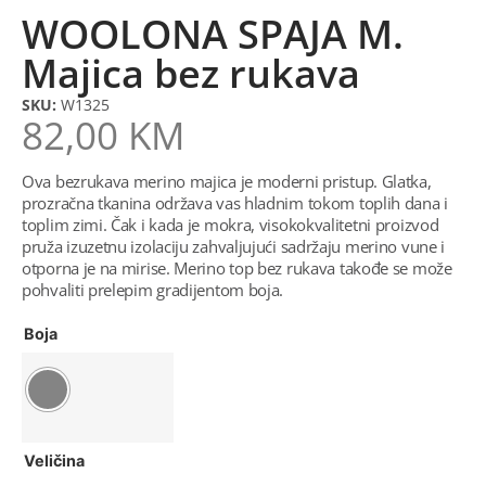
WOOLONA SPAJA M.
Majica bez rukava
SKU:
W1325
82,00
KM
Ova bezrukava merino majica je moderni pristup. Glatka,
prozračna tkanina održava vas hladnim tokom toplih dana i
toplim zimi. Čak i kada je mokra, visokokvalitetni proizvod
pruža izuzetnu izolaciju zahvaljujući sadržaju merino vune i
otporna je na mirise. Merino top bez rukava takođe se može
pohvaliti prelepim gradijentom boja.
Boja
Veličina