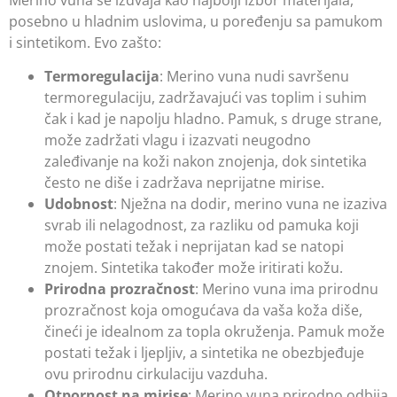
posebno u hladnim uslovima, u poređenju sa pamukom
i sintetikom. Evo zašto:
Termoregulacija
: Merino vuna nudi savršenu
termoregulaciju, zadržavajući vas toplim i suhim
čak i kad je napolju hladno. Pamuk, s druge strane,
može zadržati vlagu i izazvati neugodno
zaleđivanje na koži nakon znojenja, dok sintetika
često ne diše i zadržava neprijatne mirise.
Udobnost
: Nježna na dodir, merino vuna ne izaziva
svrab ili nelagodnost, za razliku od pamuka koji
može postati težak i neprijatan kad se natopi
znojem. Sintetika također može iritirati kožu.
Prirodna prozračnost
: Merino vuna ima prirodnu
prozračnost koja omogućava da vaša koža diše,
čineći je idealnom za topla okruženja. Pamuk može
postati težak i ljepljiv, a sintetika ne obezbjeđuje
ovu prirodnu cirkulaciju vazduha.
Otpornost na mirise
: Merino vuna prirodno odbija