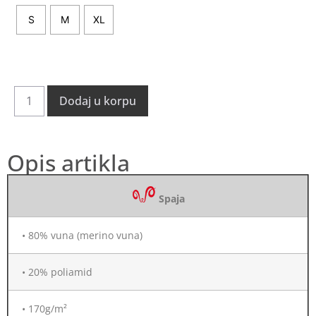
S
M
XL
Dodaj u korpu
Opis artikla
Spaja
• 80% vuna (merino vuna)
• 20% poliamid
• 170g/m²