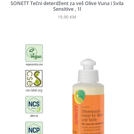
SONETT Tečni deterdžent za veš Olive Vuna i Svila
Sensitive , 1l
19,90
KM