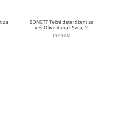
t za
SONETT Tečni deterdžent za
veš Olive Vuna I Svila, 1l
19,90
KM