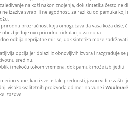
aleđivanje na koži nakon znojenja, dok sintetika često ne di
 ne izaziva svrab ili nelagodnost, za razliku od pamuka koji 
kožu.
 prirodnu prozračnost koja omogućava da vaša koža diše, č
 ne obezbjeđuje ovu prirodnu cirkulaciju vazduha.
dno odbija neprijatne mirise, dok sintetika može zadržavati i
tljivija opcija jer dolazi iz obnovljivih izvora i razgrađuje 
životnu sredinu.
blik i mekoću tokom vremena, dok pamuk može izblijediti i iz
merino vune, kao i sve ostale prednosti, jasno vidite zašto 
ji visokokvalitetnih proizvoda od merino vune i
Woolmark
ke izazove.