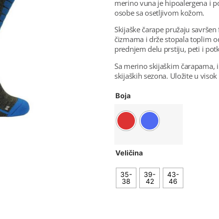
merino vuna je hipoalergena i 
osobe sa osetljivom kožom.
Skijaške čarape pružaju savršen 
čizmama i drže stopala toplim od
prednjem delu prstiju, peti i p
Sa merino skijaškim čarapama, 
skijaških sezona. Uložite u visok k
Boja
Veličina
35-
39-
43-
38
42
46