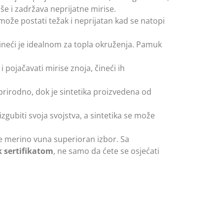
še i zadržava neprijatne mirise.
može postati težak i neprijatan kad se natopi
ineći je idealnom za topla okruženja. Pamuk
 pojačavati mirise znoja, čineći ih
se prirodno, dok je sintetika proizvedena od
gubiti svoja svojstva, a sintetika se može
je merino vuna superioran izbor. Sa
 sertifikatom
, ne samo da ćete se osjećati