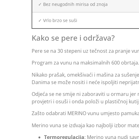
✓ Bez neugodnih mirisa od znoja
✓ Vrlo brzo se suši
Kako se pere i održava?
Pere se na 30 stepeni uz tečnost za pranje vu
Program za vunu na maksimalnih 600 obrtaja
Nikako prašak, omekšivaći i mašina za sušenje.
Danima se može nositi i neće ispoljiti neprijat
Odjeća se ne smije ni zaboraviti u ormaru jer 
provjetri i osuši i onda položi u plastičnoj kutij
Zašto odabrati MERINO vunu umjesto pamuka il
Merino vuna se izdvaja kao najbolji izbor mat
Termoregulacija
: Merino vuna nudi savr