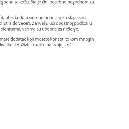
pogodna za kožu, što je čini posebno pogodnom za
fit, obezbeđuju sigurno prianjanje u skijaškim
 jutra do večeri. Zahvaljujući dodatnoj podlozi u
otkolenicama, veoma su udobne za nošenje.
imate dodatak koji možete koristiti tokom mnogih
valitet i doživite razliku na svojoj koži!