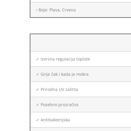
• Boje: Plava, Crvena
✓ Izvrsna regulacija toplote
✓ Grije čak i kada je mokra
✓ Prirodna UV zaštita
✓ Posebno prozračna
✓ Antibakterijska