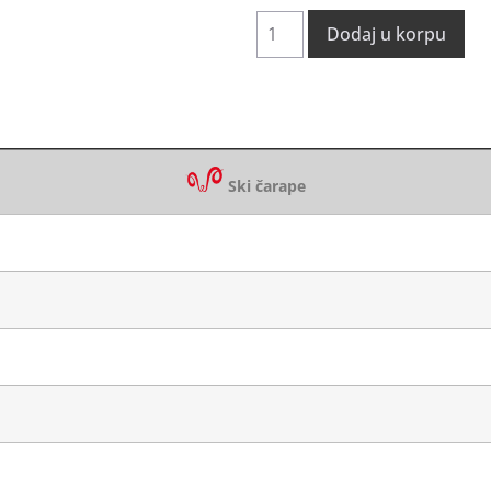
Dodaj u korpu
Ski čarape