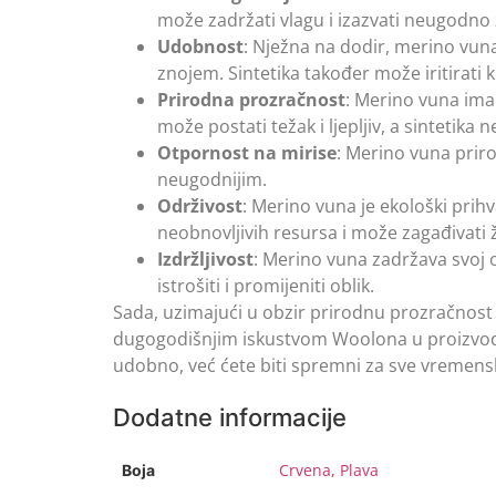
može zadržati vlagu i izazvati neugodno z
Udobnost
: Nježna na dodir, merino vuna
znojem. Sintetika također može iritirati 
Prirodna prozračnost
: Merino vuna ima
može postati težak i ljepljiv, a sintetika
Otpornost na mirise
: Merino vuna priro
neugodnijim.
Održivost
: Merino vuna je ekološki prihva
neobnovljivih resursa i može zagađivati 
Izdržljivost
: Merino vuna zadržava svoj o
istrošiti i promijeniti oblik.
Sada, uzimajući u obzir prirodnu prozračnost 
dugogodišnjim iskustvom Woolona u proizvodn
udobno, već ćete biti spremni za sve vremens
Dodatne informacije
Crvena
,
Plava
Boja