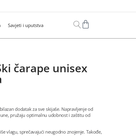
a
Savjeti i uputstva
i čarape unisex
a
ilazan dodatak za sve skijaše. Napravljenje od
une, pružaju optimalnu udobnost i zaštitu od
liše vlagu, sprečavajući neugodno znojenje. Takođe,