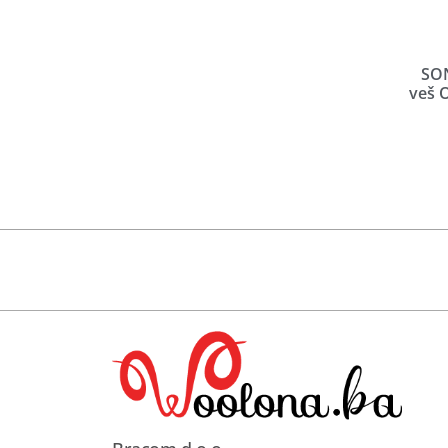
SON
veš O