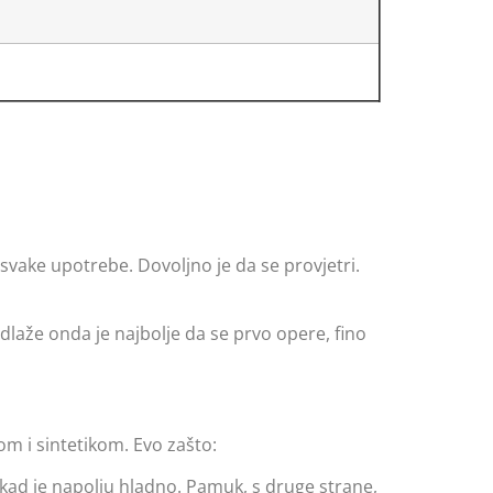
 svake upotrebe. Dovoljno je da se provjetri.
odlaže onda je najbolje da se prvo opere, fino
m i sintetikom. Evo zašto:
 kad je napolju hladno. Pamuk, s druge strane,