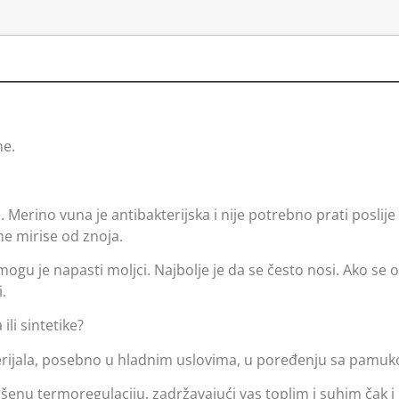
ne.
.
 Merino vuna je antibakterijska i nije potrebno prati poslije
ne mirise od znoja.
mogu je napasti moljci. Najbolje je da se često nosi. Ako se 
i.
i sintetike?
erijala, posebno u hladnim uslovima, u poređenju sa pamuko
šenu termoregulaciju, zadržavajući vas toplim i suhim čak i