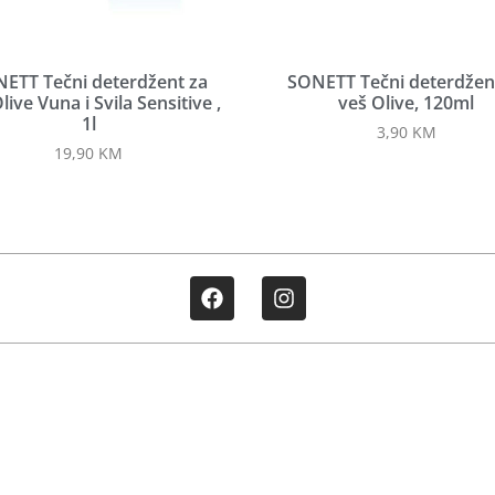
ETT Tečni deterdžent za
SONETT Tečni deterdžen
live Vuna i Svila Sensitive ,
veš Olive, 120ml
1l
3,90
KM
19,90
KM