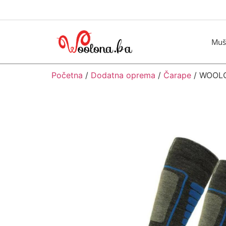
Muš
Početna
/
Dodatna oprema
/
Čarape
/ WOOLON