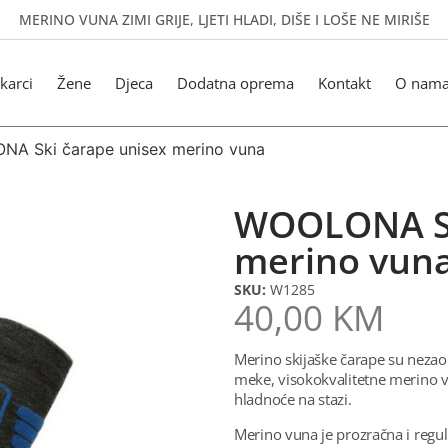
MERINO VUNA ZIMI GRIJE, LJETI HLADI, DIŠE I LOŠE NE MIRIŠE
karci
Žene
Djeca
Dodatna oprema
Kontakt
O nam
A Ski čarape unisex merino vuna
WOOLONA Sk
merino vun
SKU:
W1285
40,00
KM
Merino skijaške čarape su nezaob
meke, visokokvalitetne merino v
hladnoće na stazi.
Merino vuna je prozračna i regu