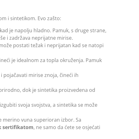
m i sintetikom. Evo zašto:
 kad je napolju hladno. Pamuk, s druge strane,
še i zadržava neprijatne mirise.
može postati težak i neprijatan kad se natopi
ineći je idealnom za topla okruženja. Pamuk
 pojačavati mirise znoja, čineći ih
se prirodno, dok je sintetika proizvedena od
gubiti svoja svojstva, a sintetika se može
je merino vuna superioran izbor. Sa
 sertifikatom
, ne samo da ćete se osjećati