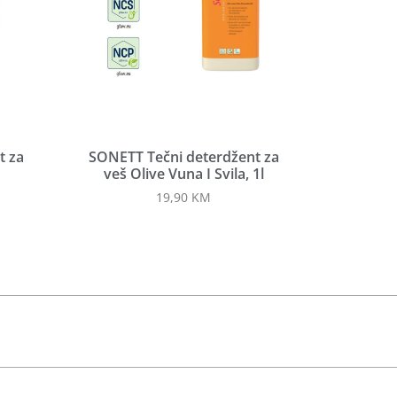
t za
SONETT Tečni deterdžent za
veš Olive Vuna I Svila, 1l
19,90
KM