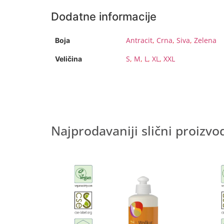
Dodatne informacije
Antracit
,
Crna
,
Siva
,
Zelena
Boja
S
,
M
,
L
,
XL
,
XXL
Veličina
Najprodavaniji slični proizvo