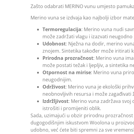
Zašto odabrati MERINO vunu umjesto pamuka il
Merino vuna se izdvaja kao najbolji izbor mat
Termoregulacija
: Merino vuna nudi savr
može zadržati vlagu i izazvati neugodno z
Udobnost
: Nježna na dodir, merino vuna
znojem. Sintetika također može iritirati 
Prirodna prozračnost
: Merino vuna ima
može postati težak i ljepljiv, a sintetika
Otpornost na mirise
: Merino vuna priro
neugodnijim.
Održivost
: Merino vuna je ekološki prihva
neobnovljivih resursa i može zagađivati 
Izdržljivost
: Merino vuna zadržava svoj o
istrošiti i promijeniti oblik.
Sada, uzimajući u obzir prirodnu prozračnost 
dugogodišnjim iskustvom Woolona u proizvodn
udobno, već ćete biti spremni za sve vremens