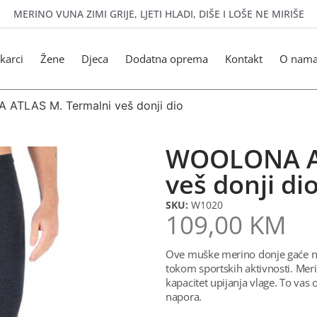
MERINO VUNA ZIMI GRIJE, LJETI HLADI, DIŠE I LOŠE NE MIRIŠE
karci
Žene
Djeca
Dodatna oprema
Kontakt
O nam
ATLAS M. Termalni veš donji dio
WOOLONA AT
veš donji di
SKU:
W1020
109,00
KM
Ove muške merino donje gaće n
tokom sportskih aktivnosti. Meri
kapacitet upijanja vlage. To vas
napora.