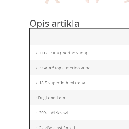
Opis artikla
•
100
%
vuna
(
merino
vuna
)
• 195g/m² topla merino vuna
• 18,5 superfinih mikrona
• Dugi donji dio
• 30% jači šavovi
• 2x više elastičnosti