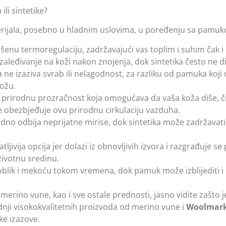
i sintetike?
erijala, posebno u hladnim uslovima, u poređenju sa pamuko
šenu termoregulaciju, zadržavajući vas toplim i suhim čak i
aleđivanje na koži nakon znojenja, dok sintetika često ne di
 ne izaziva svrab ili nelagodnost, za razliku od pamuka koji 
kožu.
 prirodnu prozračnost koja omogućava da vaša koža diše, č
 ne obezbjeđuje ovu prirodnu cirkulaciju vazduha.
dno odbija neprijatne mirise, dok sintetika može zadržavati i
tljivija opcija jer dolazi iz obnovljivih izvora i razgrađuje 
životnu sredinu.
blik i mekoću tokom vremena, dok pamuk može izblijediti i iz
merino vune, kao i sve ostale prednosti, jasno vidite zašto 
ji visokokvalitetnih proizvoda od merino vune i
Woolmark
ke izazove.