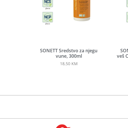
SONETT Sredstvo za njegu
SON
vune, 300ml
veš O
18,50
KM