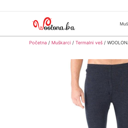
Muš
Početna
/
Muškarci
/
Termalni veš
/ WOOLONA 