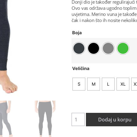
Donji dio je također regulirajući
Ovo vas održava ugodno toplim 
uvjetima. Merino vuna je također 
čak i nakon što ih nosite nekol
Boja
Veličina
S
M
L
XL
X
Dodaj u korpu