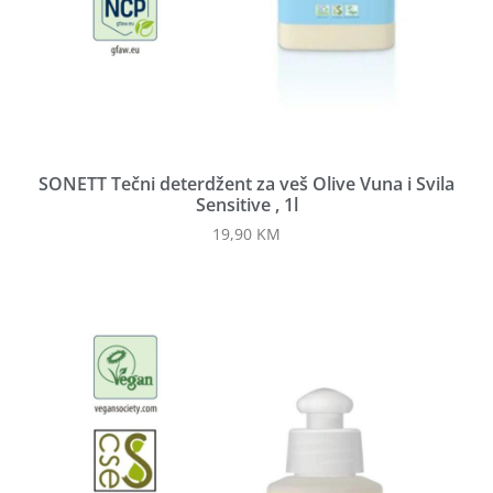
SONETT Tečni deterdžent za veš Olive Vuna i Svila
Sensitive , 1l
19,90
KM