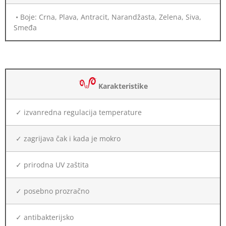
• Boje: Crna, Plava, Antracit, Narandžasta, Zelena, Siva,
Smeđa
Karakteristike
✓ izvanredna regulacija temperature
✓ zagrijava čak i kada je mokro
✓ prirodna UV zaštita
✓ posebno prozračno
✓ antibakterijsko