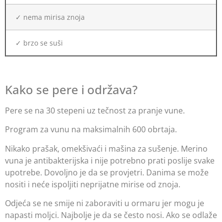
✓ nema mirisa znoja
✓ brzo se suši
Kako se pere i održava?
Pere se na 30 stepeni uz tečnost za pranje vune.
Program za vunu na maksimalnih 600 obrtaja.
Nikako prašak, omekšivaći i mašina za sušenje. Merino
vuna je antibakterijska i nije potrebno prati poslije svake
upotrebe. Dovoljno je da se provjetri. Danima se može
nositi i neće ispoljiti neprijatne mirise od znoja.
Odjeća se ne smije ni zaboraviti u ormaru jer mogu je
napasti moljci. Najbolje je da se često nosi. Ako se odlaže