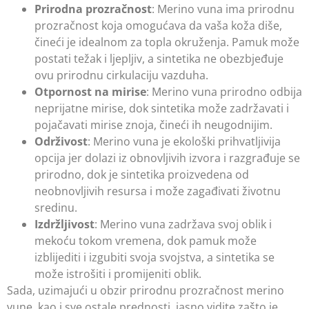
Prirodna prozračnost
: Merino vuna ima prirodnu
prozračnost koja omogućava da vaša koža diše,
čineći je idealnom za topla okruženja. Pamuk može
postati težak i ljepljiv, a sintetika ne obezbjeđuje
ovu prirodnu cirkulaciju vazduha.
Otpornost na mirise
: Merino vuna prirodno odbija
neprijatne mirise, dok sintetika može zadržavati i
pojačavati mirise znoja, čineći ih neugodnijim.
Održivost
: Merino vuna je ekološki prihvatljivija
opcija jer dolazi iz obnovljivih izvora i razgrađuje se
prirodno, dok je sintetika proizvedena od
neobnovljivih resursa i može zagađivati životnu
sredinu.
Izdržljivost
: Merino vuna zadržava svoj oblik i
mekoću tokom vremena, dok pamuk može
izblijediti i izgubiti svoja svojstva, a sintetika se
može istrošiti i promijeniti oblik.
Sada, uzimajući u obzir prirodnu prozračnost merino
vune, kao i sve ostale prednosti, jasno vidite zašto je