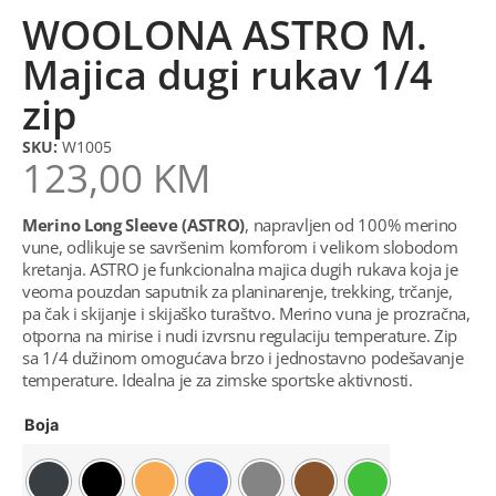
WOOLONA ASTRO M.
Majica dugi rukav 1/4
zip
SKU:
W1005
123,00
KM
Merino Long Sleeve (ASTRO)
, napravljen od 100% merino
vune, odlikuje se savršenim komforom i velikom slobodom
kretanja. ASTRO je funkcionalna majica dugih rukava koja je
veoma pouzdan saputnik za planinarenje, trekking, trčanje,
pa čak i skijanje i skijaško turaštvo. Merino vuna je prozračna,
otporna na mirise i nudi izvrsnu regulaciju temperature. Zip
sa 1/4 dužinom omogućava brzo i jednostavno podešavanje
temperature. Idealna je za zimske sportske aktivnosti.
Boja