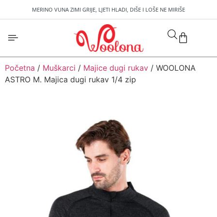
MERINO VUNA ZIMI GRIJE, LJETI HLADI, DIŠE I LOŠE NE MIRIŠE
Početna
/
Muškarci
/
Majice dugi rukav
/ WOOLONA
ASTRO M. Majica dugi rukav 1/4 zip