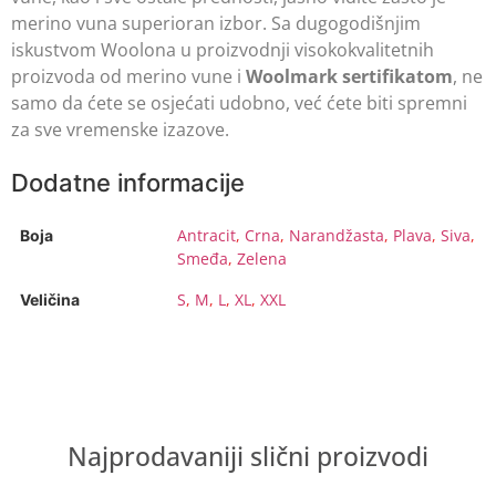
merino vuna superioran izbor. Sa dugogodišnjim
iskustvom Woolona u proizvodnji visokokvalitetnih
proizvoda od merino vune i
Woolmark sertifikatom
, ne
samo da ćete se osjećati udobno, već ćete biti spremni
za sve vremenske izazove.
Dodatne informacije
Antracit
,
Crna
,
Narandžasta
,
Plava
,
Siva
,
Boja
Smeđa
,
Zelena
S
,
M
,
L
,
XL
,
XXL
Veličina
Najprodavaniji slični proizvodi