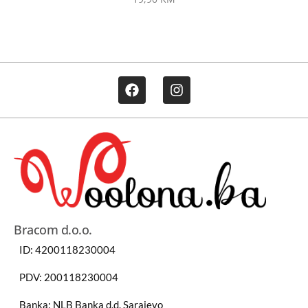
Bracom d.o.o.
ID: 4200118230004
PDV: 200118230004
Banka: NLB Banka d.d. Sarajevo