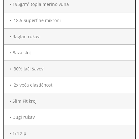
• 195g/m² topla merino vuna
• 18.5 Superfine mikroni
• Raglan rukavi
• Baza sloj
• 30% jači šavovi
• 2x veća elastičnost
• Slim Fit kroj
• Dugi rukav
• 1/4 zip