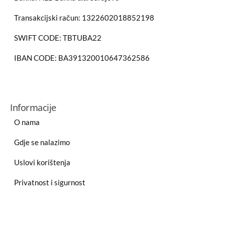
Transakcijski račun: 1322602018852198
SWIFT CODE: TBTUBA22
IBAN CODE: BA391320010647362586
Informacije
O nama
Gdje se nalazimo
Uslovi korištenja
Privatnost i sigurnost