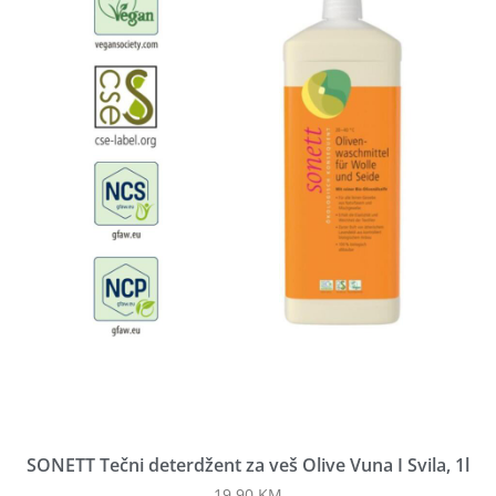
SONETT Tečni deterdžent za veš Olive Vuna I Svila, 1l
19,90
KM