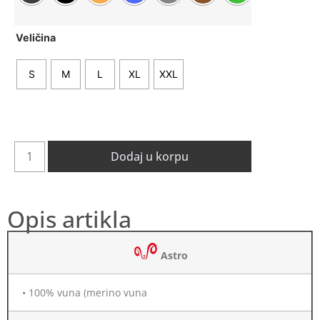
Veličina
S
M
L
XL
XXL
Dodaj u korpu
Opis artikla
Astro
•
100
%
vuna
(
merino
vuna