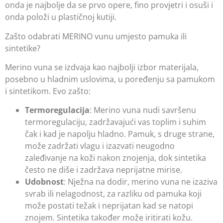
onda je najbolje da se prvo opere, fino provjetri i osuši i
onda položi u plastičnoj kutiji.
Zašto odabrati MERINO vunu umjesto pamuka ili
sintetike?
Merino vuna se izdvaja kao najbolji izbor materijala,
posebno u hladnim uslovima, u poređenju sa pamukom
i sintetikom. Evo zašto:
Termoregulacija
: Merino vuna nudi savršenu
termoregulaciju, zadržavajući vas toplim i suhim
čak i kad je napolju hladno. Pamuk, s druge strane,
može zadržati vlagu i izazvati neugodno
zaleđivanje na koži nakon znojenja, dok sintetika
često ne diše i zadržava neprijatne mirise.
Udobnost
: Nježna na dodir, merino vuna ne izaziva
svrab ili nelagodnost, za razliku od pamuka koji
može postati težak i neprijatan kad se natopi
znojem. Sintetika također može iritirati kožu.